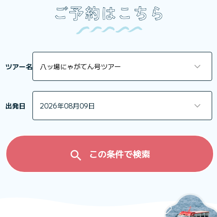
ツアー名
年
月
日
出発日
2026年08月09日
この条件で検索
search