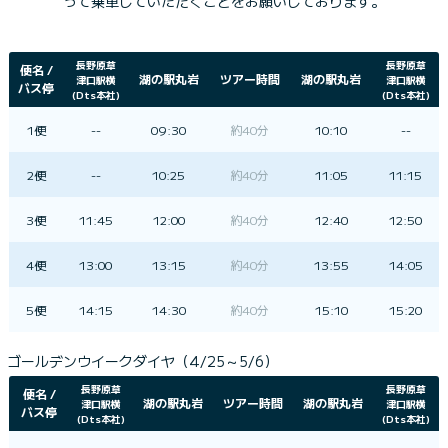
って乗車していただくことをお願いしております。
長野原草
長野原草
便名 /
湖の駅丸岩
ツアー時間
湖の駅丸岩
津口駅横
津口駅横
バス停
(Dts
本社)
(Dts
本社)
1便
--
09:30
約40分
10:10
--
2便
--
10:25
約40分
11:05
11:15
3便
11:45
12:00
約40分
12:40
12:50
4便
13:00
13:15
約40分
13:55
14:05
5便
14:15
14:30
約40分
15:10
15:20
ゴールデンウイークダイヤ（4/25～5/6）
長野原草
長野原草
便名 /
湖の駅丸岩
ツアー時間
湖の駅丸岩
津口駅横
津口駅横
バス停
(Dts
本社)
(Dts
本社)