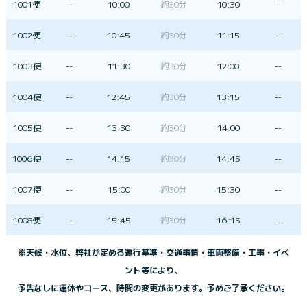
1001便
--
10:00
約30分
10:30
--
1002便
--
10:45
約30分
11:15
--
1003便
--
11:30
約30分
12:00
--
1004便
--
12:45
約30分
13:15
--
1005便
--
13:30
約30分
14:00
--
1006便
--
14:15
約30分
14:45
--
1007便
--
15:00
約30分
15:30
--
1008便
--
15:45
約30分
16:15
--
※天候・水位、弊社が定める運行基準・交通事情・車両整備・工事・イベ
ント等により、
予告なしに運休やコース、時間の変更があります。予めご了承ください。