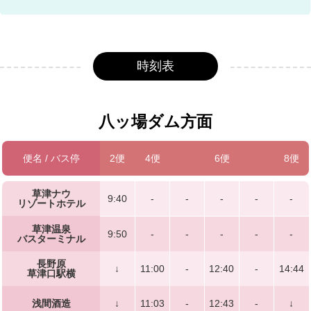
八ッ場ダム方面
便名 / バス停
2便
4便
6便
8便
草津ナウ
9:40
-
-
-
-
-
リゾートホテル
草津温泉
9:50
-
-
-
-
-
バスターミナル
長野原
↓
11:00
-
12:40
-
14:44
草津口駅横
浅間酒造
↓
11:03
-
12:43
-
↓