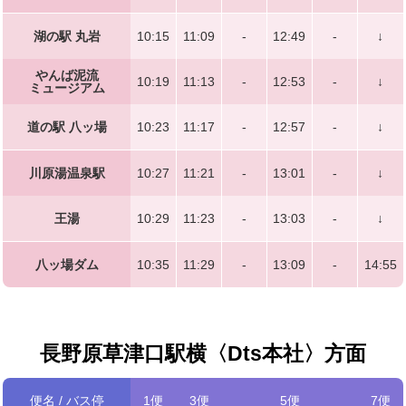
湖の駅 丸岩
10:15
11:09
-
12:49
-
↓
やんば泥流
10:19
11:13
-
12:53
-
↓
ミュージアム
道の駅 八ッ場
10:23
11:17
-
12:57
-
↓
川原湯温泉駅
10:27
11:21
-
13:01
-
↓
王湯
10:29
11:23
-
13:03
-
↓
八ッ場ダム
10:35
11:29
-
13:09
-
14:55
長野原草津口駅横〈Dts本社〉方面
便名 / バス停
1便
3便
5便
7便