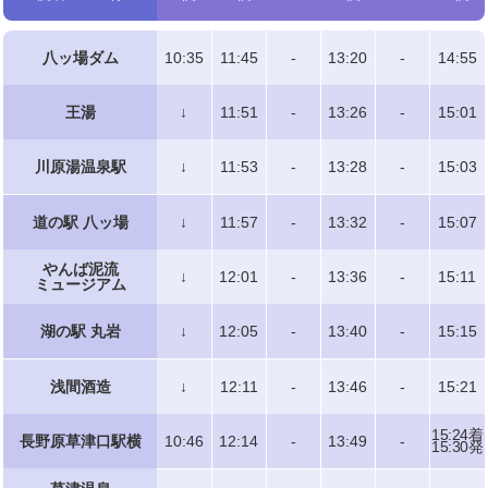
八ッ場ダム
10:35
11:45
-
13:20
-
14:55
王湯
↓
11:51
-
13:26
-
15:01
川原湯温泉駅
↓
11:53
-
13:28
-
15:03
道の駅 八ッ場
↓
11:57
-
13:32
-
15:07
やんば泥流
↓
12:01
-
13:36
-
15:11
ミュージアム
湖の駅 丸岩
↓
12:05
-
13:40
-
15:15
浅間酒造
↓
12:11
-
13:46
-
15:21
15:24着
長野原草津口駅横
10:46
12:14
-
13:49
-
15:30発