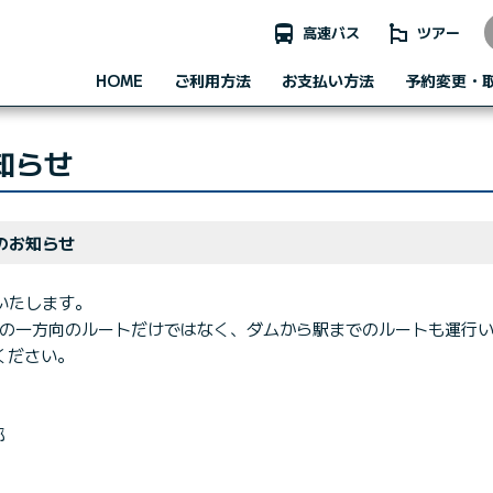
directions_bus
emoji_flags
高速バス
ツアー
HOME
ご利用方法
お支払い方法
予約変更・
知らせ
のお知らせ
いたします。
の一方向のルートだけではなく、ダムから駅までのルートも運行
ください。
業部