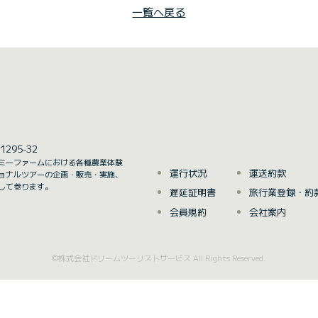
一覧へ戻る
295-32
ミーファームにおける各種農業体験
運行状況
運送約款
ョナルツアーの企画・販売・実施、
して参ります。
遅延証明書
旅行業登録・約
会員規約
会社案内
©︎株式会社ドリームツーリストサービス All Rights Reserved.