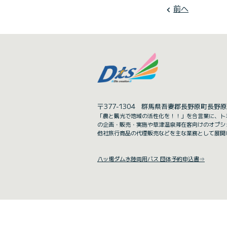
前へ
navigate_before
〒377-1304 群馬県吾妻郡長野原町長野原1
「農と観光で地域の活性化を！！」を合言葉に、ト
の企画・販売・実施や草津温泉滞在客向けのオプシ
他社旅行商品の代理販売などを主な業務として展開
八ッ場ダム水陸両用バス 団体予約申込書⇒