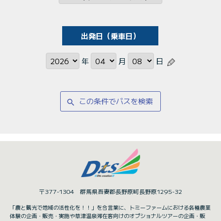
出発日（乗車日）
年
月
日
この条件でバスを検索
search
〒377-1304 群馬県吾妻郡長野原町長野原1295-32
「農と観光で地域の活性化を！！」を合言葉に、トミーファームにおける各種農業
体験の企画・販売・実施や草津温泉滞在客向けのオプショナルツアーの企画・販